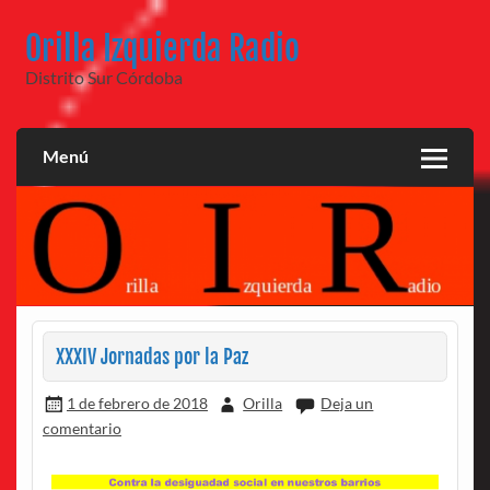
Saltar
al
Orilla Izquierda Radio
contenido
Distrito Sur Córdoba
Menú
XXXIV Jornadas por la Paz
1 de febrero de 2018
Orilla
Deja un
comentario