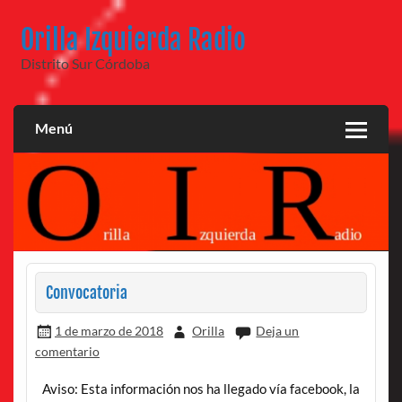
Saltar
al
Orilla Izquierda Radio
contenido
Distrito Sur Córdoba
Menú
Convocatoria
1 de marzo de 2018
Orilla
Deja un
comentario
Aviso: Esta información nos ha llegado vía facebook, la