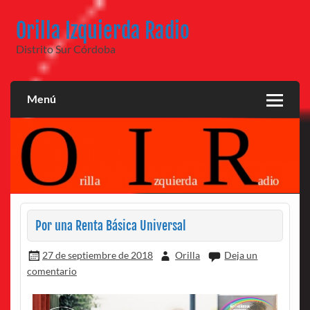
Saltar
al
Orilla Izquierda Radio
contenido
Distrito Sur Córdoba
Menú
Por una Renta Básica Universal
27 de septiembre de 2018
Orilla
Deja un
comentario