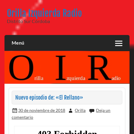
Saltar
al
Orilla Izquierda Radio
contenido
Distrito Sur Córdoba
Menú
Nuevo episodio de: «El Rellano»
30 de noviembre de 2018
Orilla
Deja un
comentario