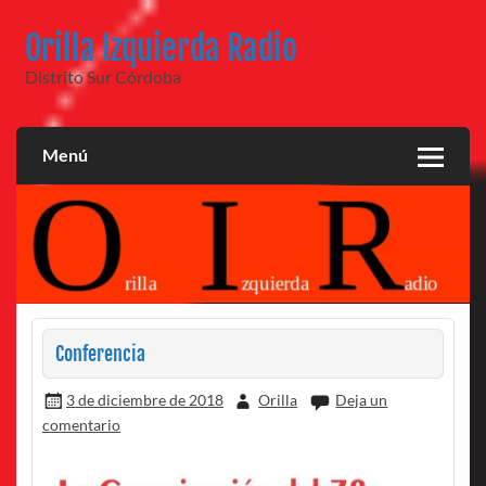
Saltar
al
Orilla Izquierda Radio
contenido
Distrito Sur Córdoba
Menú
Conferencia
3 de diciembre de 2018
Orilla
Deja un
comentario