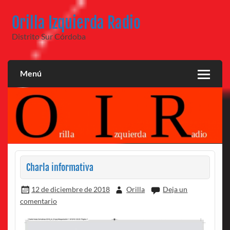
Saltar
al
Orilla Izquierda Radio
contenido
Distrito Sur Córdoba
Menú
Charla informativa
12 de diciembre de 2018
Orilla
Deja un
comentario