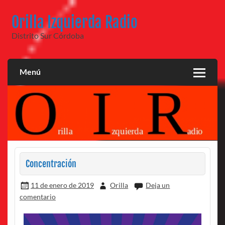
Saltar
al
Orilla Izquierda Radio
contenido
Distrito Sur Córdoba
Menú
Concentración
11 de enero de 2019
Orilla
Deja un
comentario