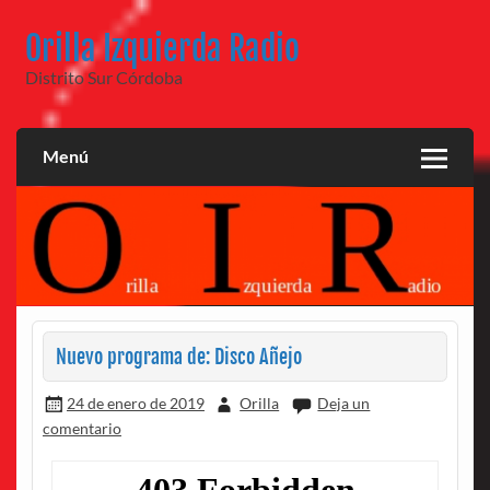
Saltar
al
Orilla Izquierda Radio
contenido
Distrito Sur Córdoba
Menú
Nuevo programa de: Disco Añejo
24 de enero de 2019
Orilla
Deja un
comentario