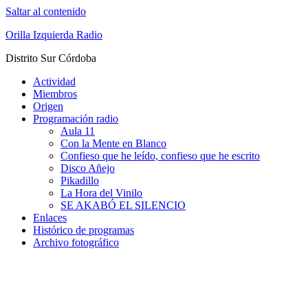
Saltar al contenido
Orilla Izquierda Radio
Distrito Sur Córdoba
Actividad
Miembros
Origen
Programación radio
Aula 11
Con la Mente en Blanco
Confieso que he leído, confieso que he escrito
Disco Añejo
Pikadillo
La Hora del Vinilo
SE AKABÓ EL SILENCIO
Enlaces
Histórico de programas
Archivo fotográfico