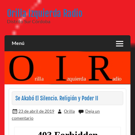
Saltar
al
Orilla Izquierda Radio
contenido
Distrito Sur Córdoba
Menú
Se Akabó El Silencio. Religión y Poder II
23 de abril de 2019
Orilla
Deja un
comentario