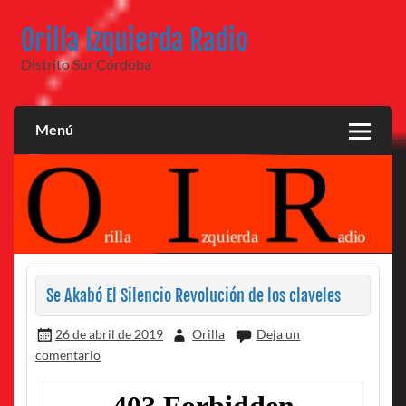
Saltar
al
Orilla Izquierda Radio
contenido
Distrito Sur Córdoba
Menú
Se Akabó El Silencio Revolución de los claveles
26 de abril de 2019
Orilla
Deja un
comentario