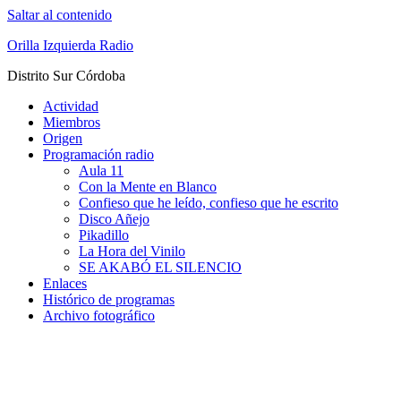
Saltar al contenido
Orilla Izquierda Radio
Distrito Sur Córdoba
Actividad
Miembros
Origen
Programación radio
Aula 11
Con la Mente en Blanco
Confieso que he leído, confieso que he escrito
Disco Añejo
Pikadillo
La Hora del Vinilo
SE AKABÓ EL SILENCIO
Enlaces
Histórico de programas
Archivo fotográfico