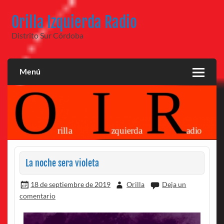
Saltar
al
Orilla Izquierda Radio
contenido
Distrito Sur Córdoba
Menú
La noche sera violeta
18 de septiembre de 2019
Orilla
Deja un
comentario