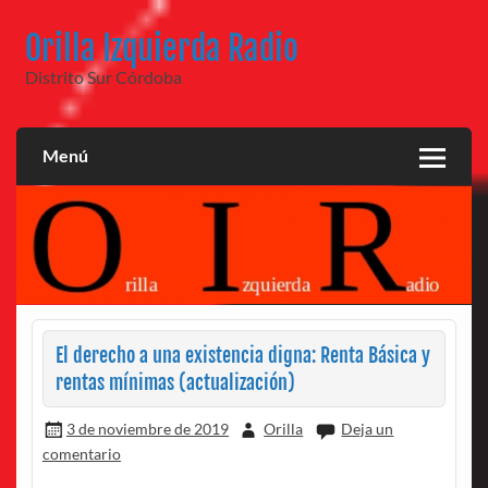
Saltar
al
Orilla Izquierda Radio
contenido
Distrito Sur Córdoba
Menú
El derecho a una existencia digna: Renta Básica y
rentas mínimas (actualización)
3 de noviembre de 2019
Orilla
Deja un
comentario