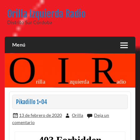
Saltar
al
Orilla Izquierda Radio
contenido
Distrito Sur Córdoba
Menú
Pikadillo 1×04
13 de febrero de 2020
Orilla
Deja un
comentario