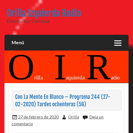
Saltar
al
Orilla Izquierda Radio
contenido
Distrito Sur Córdoba
Menú
Con La Mente En Blanco – Programa 244 (27-
02-2020) Tardes ochenteras (56)
27 de febrero de 2020
Orilla
Deja un
comentario