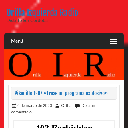
Saltar
al
Orilla Izquierda Radio
contenido
Distrito Sur Córdoba
Menú
Pikadillo 1×07 «Erase un programa explosivo»
4 de marzo de 2020
Orilla
Deja un
comentario