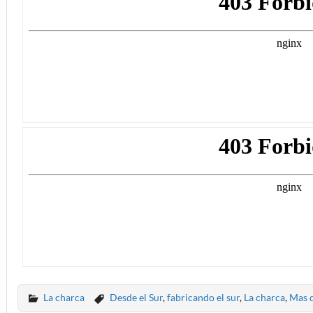
La charca
Desde el Sur
,
fabricando el sur
,
La charca
,
Mas q