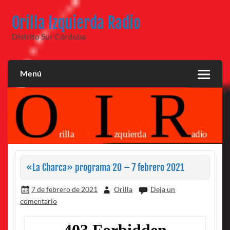
Saltar
al
Orilla Izquierda Radio
contenido
Distrito Sur Córdoba
Menú
«La Charca» programa 20 – 7 febrero 2021
7 de febrero de 2021
Orilla
Deja un
comentario