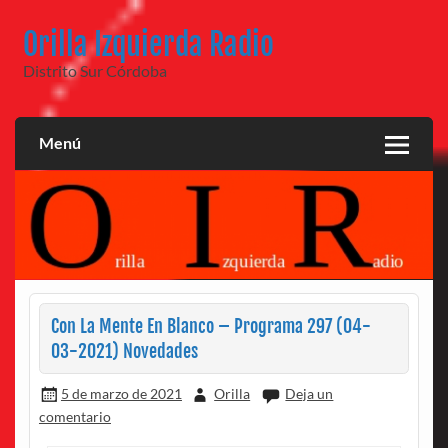
Saltar
al
Orilla Izquierda Radio
contenido
Distrito Sur Córdoba
Menú
Con La Mente En Blanco – Programa 297 (04-
03-2021) Novedades
5 de marzo de 2021
Orilla
Deja un
comentario