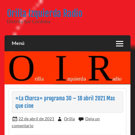
Saltar
al
Orilla Izquierda Radio
contenido
Distrito Sur Córdoba
Menú
«La Charca» programa 30 – 18 abril 2021 Mas
que cine
22 de abril de 2021
Orilla
Deja un
comentario