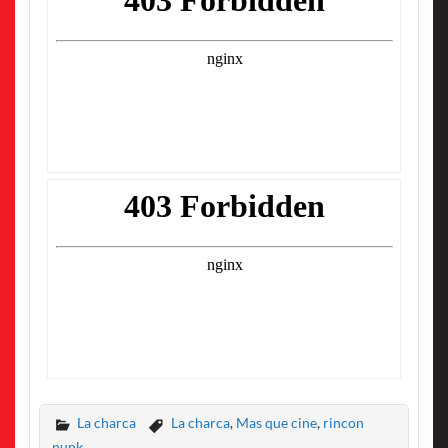
La charca
La charca
,
Mas que cine
,
rincon
punk