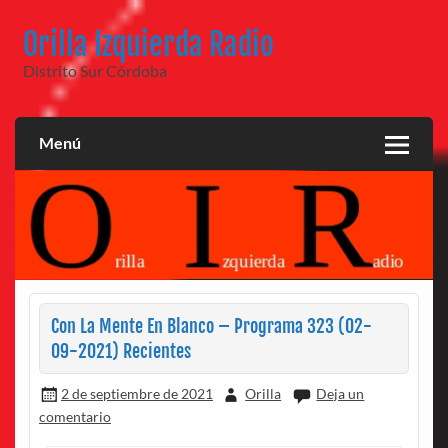
Saltar
al
Orilla Izquierda Radio
contenido
Distrito Sur Córdoba
Menú
Con La Mente En Blanco – Programa 323 (02-
09-2021) Recientes
2 de septiembre de 2021
Orilla
Deja un
comentario