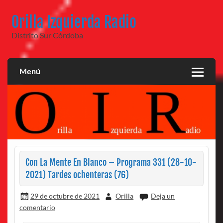
Saltar
al
Orilla Izquierda Radio
contenido
Distrito Sur Córdoba
Menú
Con La Mente En Blanco – Programa 331 (28-10-
2021) Tardes ochenteras (76)
29 de octubre de 2021
Orilla
Deja un
comentario