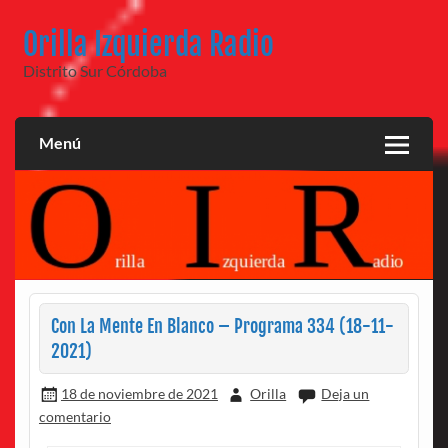
Saltar
al
Orilla Izquierda Radio
contenido
Distrito Sur Córdoba
Menú
Con La Mente En Blanco – Programa 334 (18-11-
2021)
18 de noviembre de 2021
Orilla
Deja un
comentario