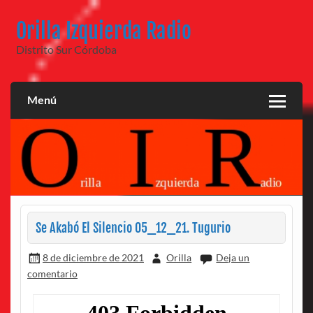
Saltar
al
Orilla Izquierda Radio
contenido
Distrito Sur Córdoba
Menú
Se Akabó El Silencio 05_12_21. Tugurio
8 de diciembre de 2021
Orilla
Deja un
comentario