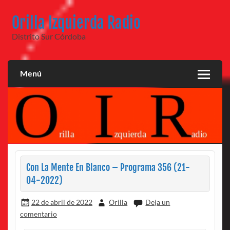
Saltar
al
Orilla Izquierda Radio
contenido
Distrito Sur Córdoba
Menú
Con La Mente En Blanco – Programa 356 (21-
04-2022)
22 de abril de 2022
Orilla
Deja un
comentario