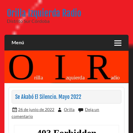
Saltar
al
Orilla Izquierda Radio
contenido
Distrito Sur Córdoba
Menú
Se Akabó El Silencio. Mayo 2022
26 de junio de 2022
Orilla
Deja un
comentario