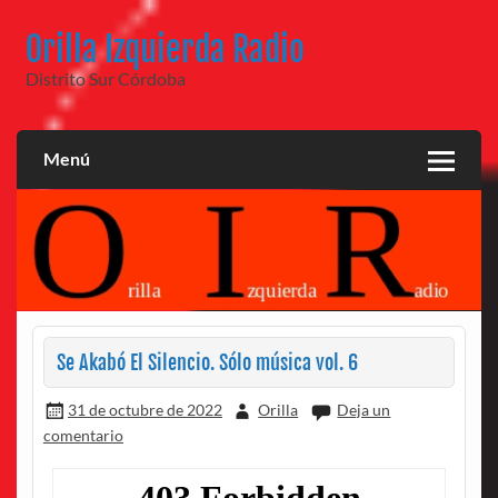
Saltar
al
Orilla Izquierda Radio
contenido
Distrito Sur Córdoba
Menú
Se Akabó El Silencio. Sólo música vol. 6
31 de octubre de 2022
Orilla
Deja un
comentario