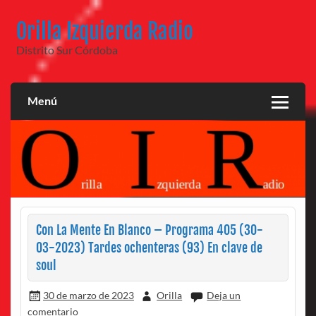
Saltar
al
Orilla Izquierda Radio
contenido
Distrito Sur Córdoba
Menú
Con La Mente En Blanco – Programa 405 (30-
03-2023) Tardes ochenteras (93) En clave de
soul
30 de marzo de 2023
Orilla
Deja un
comentario