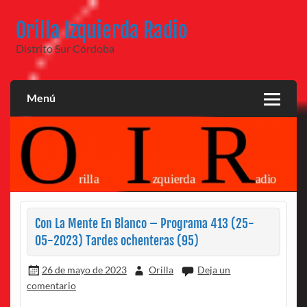
Saltar
al
Orilla Izquierda Radio
contenido
Distrito Sur Córdoba
Menú
Con La Mente En Blanco – Programa 413 (25-
05-2023) Tardes ochenteras (95)
26 de mayo de 2023
Orilla
Deja un
comentario