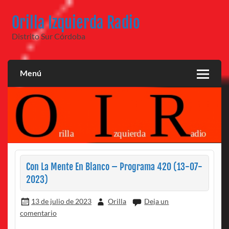
Saltar
al
Orilla Izquierda Radio
contenido
Distrito Sur Córdoba
Menú
Con La Mente En Blanco – Programa 420 (13-07-
2023)
13 de julio de 2023
Orilla
Deja un
comentario