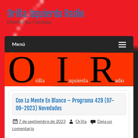
Saltar
al
Orilla Izquierda Radio
contenido
Distrito Sur Córdoba
Menú
Con La Mente En Blanco – Programa 428 (07-
09-2023) Novedades
7 de septiembre de 2023
Orilla
Deja un
comentario