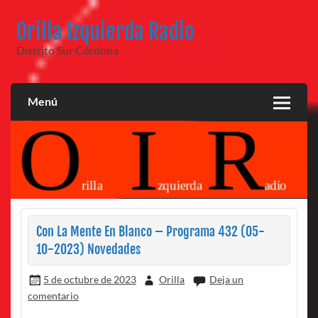
Saltar
al
Orilla Izquierda Radio
contenido
Distrito Sur Córdoba
Menú
Con La Mente En Blanco – Programa 432 (05-
10-2023) Novedades
5 de octubre de 2023
Orilla
Deja un
comentario