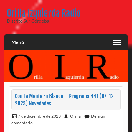
Saltar
al
Orilla Izquierda Radio
contenido
Distrito Sur Córdoba
Menú
Con La Mente En Blanco – Programa 441 (07-12-
2023) Novedades
7 de diciembre de 2023
Orilla
Deja un
comentario