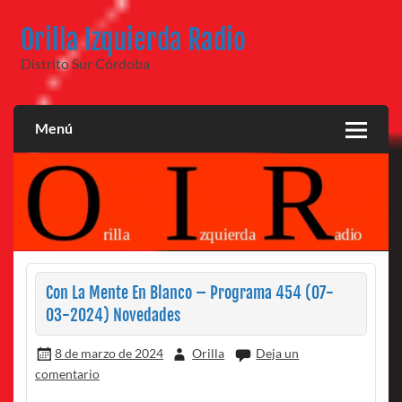
Saltar
al
Orilla Izquierda Radio
contenido
Distrito Sur Córdoba
Menú
Con La Mente En Blanco – Programa 454 (07-
03-2024) Novedades
8 de marzo de 2024
Orilla
Deja un
comentario