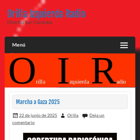
Saltar
al
Orilla Izquierda Radio
contenido
Distrito Sur Córdoba
Menú
Marcha a Gaza 2025
22 de junio de 2025
Orilla
Deja un
comentario