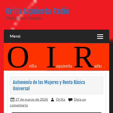
Saltar
al
Orilla Izquierda Radio
contenido
Distrito Sur Córdoba
Menú
Autonomía de las Mujeres y Renta Básica
Universal
27 de marzo de 2026
Orilla
Deja un
comentario