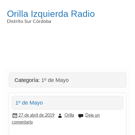
Saltar
al
Orilla Izquierda Radio
contenido
Distrito Sur Córdoba
Categoría:
1º de Mayo
1º de Mayo
27 de abril de 2019
Orilla
Deja un
comentario