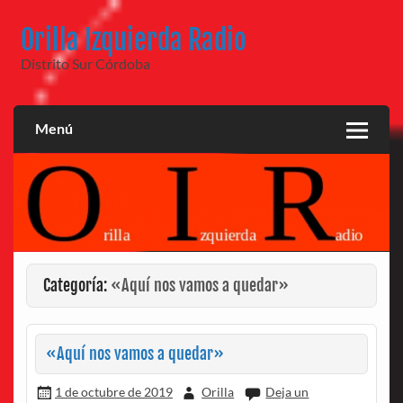
Saltar
al
Orilla Izquierda Radio
contenido
Distrito Sur Córdoba
Menú
Categoría:
«Aquí nos vamos a quedar»
«Aquí nos vamos a quedar»
1 de octubre de 2019
Orilla
Deja un