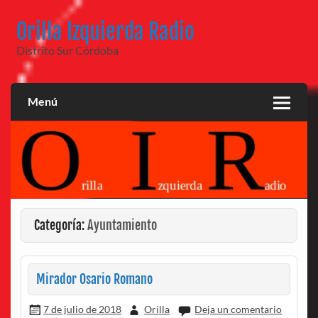
Saltar
al
Orilla Izquierda Radio
contenido
Distrito Sur Córdoba
Menú
Categoría:
Ayuntamiento
Mirador Osario Romano
7 de julio de 2018
Orilla
Deja un comentario