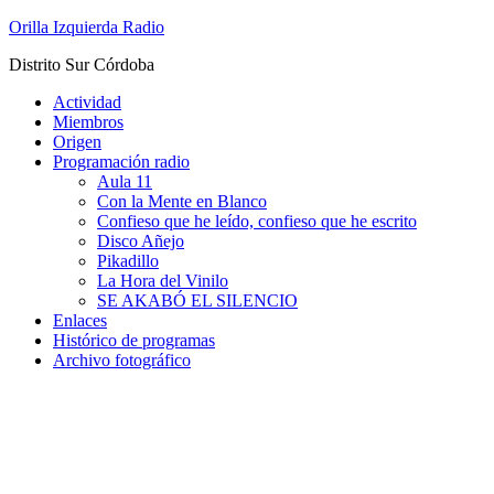
Saltar
Orilla Izquierda Radio
al
Distrito Sur Córdoba
contenido
Actividad
Miembros
Origen
Programación radio
Aula 11
Con la Mente en Blanco
Confieso que he leído, confieso que he escrito
Disco Añejo
Pikadillo
La Hora del Vinilo
SE AKABÓ EL SILENCIO
Enlaces
Histórico de programas
Archivo fotográfico