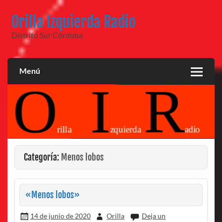
Saltar
al
Orilla Izquierda Radio
contenido
Distrito Sur Córdoba
Menú
Categoría:
Menos lobos
«Menos lobos»
14 de junio de 2020
Orilla
Deja un