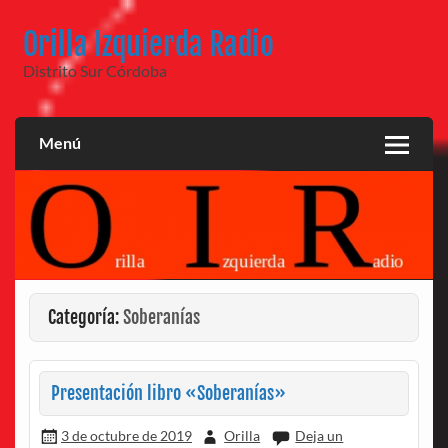
Saltar
al
Orilla Izquierda Radio
contenido
Distrito Sur Córdoba
Menú
Categoría:
Soberanías
Presentación libro «Soberanías»
3 de octubre de 2019
Orilla
Deja un