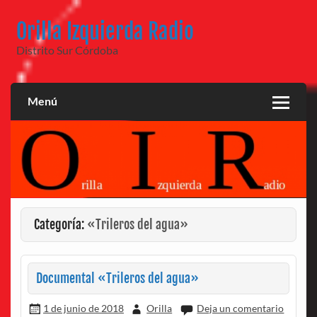
Saltar
al
Orilla Izquierda Radio
contenido
Distrito Sur Córdoba
Menú
Categoría:
«Trileros del agua»
Documental «Trileros del agua»
1 de junio de 2018
Orilla
Deja un comentario