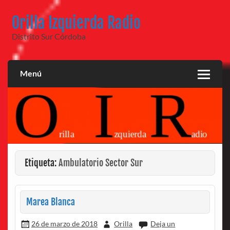
Saltar
al
Orilla Izquierda Radio
contenido
Distrito Sur Córdoba
Menú
Etiqueta:
Ambulatorio Sector Sur
Marea Blanca
26 de marzo de 2018
Orilla
Deja un