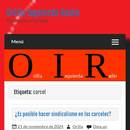
Saltar
al
Orilla Izquierda Radio
contenido
Distrito Sur Córdoba
Menú
Etiqueta:
carcel
¿Es posible hacer sindicalismo en las carceles?
21 de noviembre de 2024
Orilla
Deja un