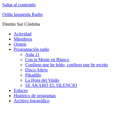
Saltar al contenido
Orilla Izquierda Radio
Distrito Sur Córdoba
Actividad
Miembros
Origen
Programación radio
Aula 11
Con la Mente en Blanco
Confieso que he leído, confieso que he escrito
Disco Añejo
Pikadillo
La Hora del Vinilo
SE AKABÓ EL SILENCIO
Enlaces
Histórico de programas
Archivo fotográfico