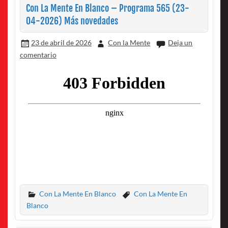
Con La Mente En Blanco – Programa 565 (23-
04-2026) Más novedades
23 de abril de 2026
Con la Mente
Deja un
comentario
Con La Mente En Blanco
Con La Mente En
Blanco