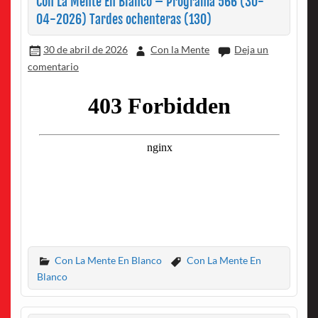
Con La Mente En Blanco – Programa 566 (30-
04-2026) Tardes ochenteras (130)
30 de abril de 2026
Con la Mente
Deja un
comentario
Con La Mente En Blanco
Con La Mente En
Blanco