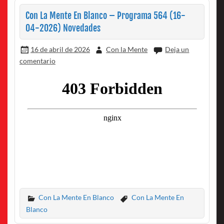
Con La Mente En Blanco – Programa 564 (16-
04-2026) Novedades
16 de abril de 2026
Con la Mente
Deja un
comentario
Con La Mente En Blanco
Con La Mente En
Blanco