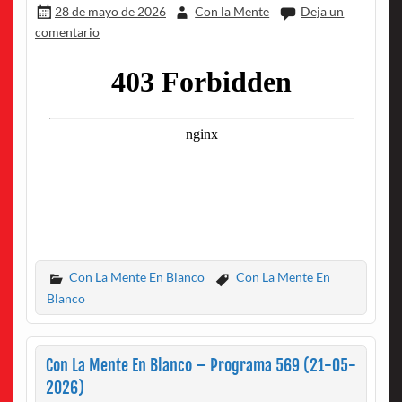
28 de mayo de 2026
Con la Mente
Deja un
comentario
Con La Mente En Blanco
Con La Mente En
Blanco
Con La Mente En Blanco – Programa 569 (21-05-
2026)