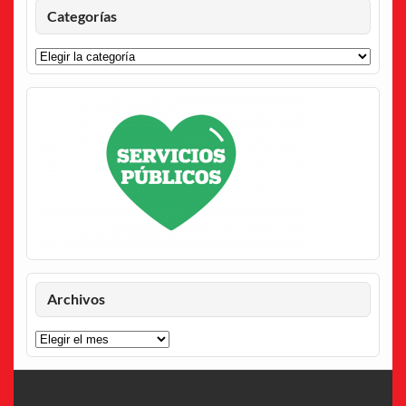
Categorías
Categorías
Archivos
Archivos