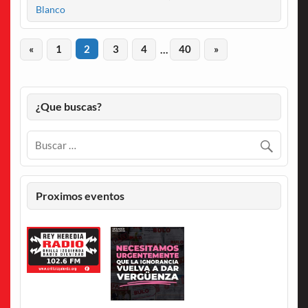
Blanco
«
1
2
3
4
…
40
»
¿Que buscas?
Proximos eventos