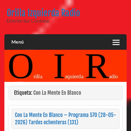
Saltar
al
Orilla Izquierda Radio
contenido
Distrito Sur Córdoba
Menú
Etiqueta:
Con La Mente En Blanco
Con La Mente En Blanco – Programa 570 (28-05-
2026) Tardes ochenteras (131)