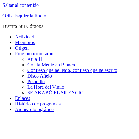
Saltar al contenido
Orilla Izquierda Radio
Distrito Sur Córdoba
Actividad
Miembros
Origen
Programación radio
Aula 11
Con la Mente en Blanco
Confieso que he leído, confieso que he escrito
Disco Añejo
Pikadillo
La Hora del Vinilo
SE AKABÓ EL SILENCIO
Enlaces
Histórico de programas
Archivo fotográfico